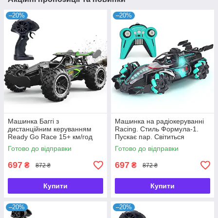
–20%
–20%
Машинка Баггі з
Машинка на радіокеруванні
дистанційним керуванням
Racing. Стиль Формула-1.
Ready Go Race 15+ км/год
Пускає пар. Світиться
Готово до відправки
Готово до відправки
697
697
₴
₴
872 ₴
872 ₴
Купити
Купити
–20%
–20%