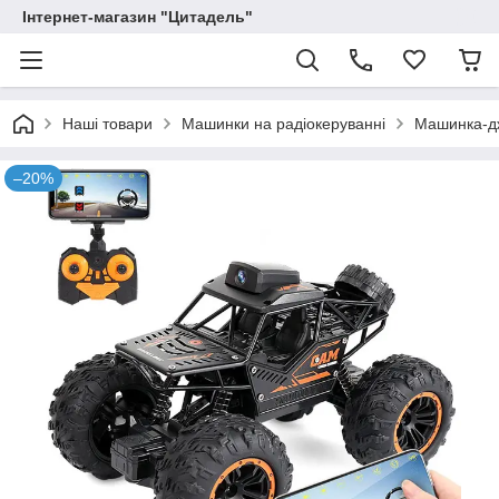
Інтернет-магазин "Цитадель"
Наші товари
Машинки на радіокеруванні
Машинка-дж
–20%