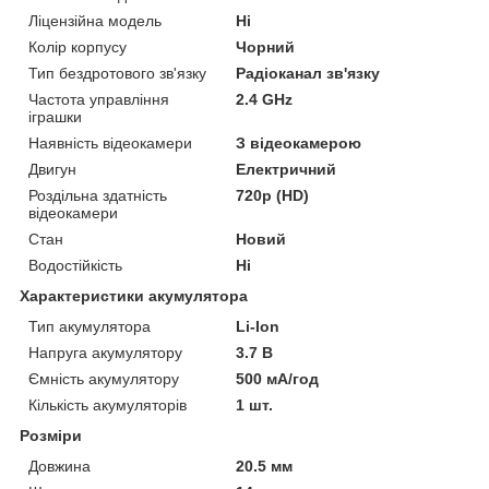
Ліцензійна модель
Ні
Колір корпусу
Чорний
Тип бездротового зв'язку
Радіоканал зв'язку
Частота управління
2.4 GHz
іграшки
Наявність відеокамери
З відеокамерою
Двигун
Електричний
Роздільна здатність
720p (HD)
відеокамери
Стан
Новий
Водостійкість
Ні
Характеристики акумулятора
Тип акумулятора
Li-Ion
Напруга акумулятору
3.7 В
Ємність акумулятору
500 мА/год
Кількість акумуляторів
1 шт.
Розміри
Довжина
20.5 мм