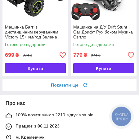
Машинка Баггі з
Машинка на Д/У Drift Stunt
дистанційним керуванням
Car Дрифт Рух боком Музика
Victory 15+ км/год Зелена
Світло
Готово до відправки
Готово до відправки
699
779
₴
₴
874 ₴
974 ₴
Купити
Купити
Показати ще
Про нас
КНОПКА
100% позитивних з 2210 відгуків за рік
ЗВ'ЯЗКУ
Працює з 06.11.2023
м. Кременчук