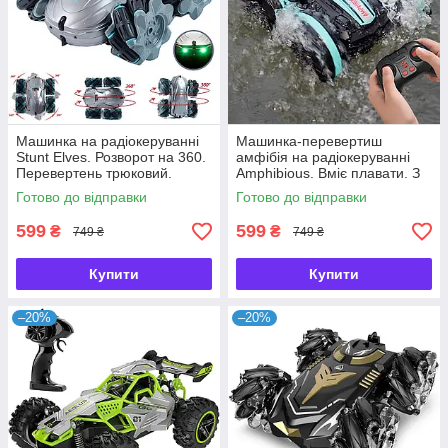
Машинка на радіокеруванні
Машинка-перевертиш
Stunt Elves. Розворот на 360.
амфібія на радіокеруванні
Перевертень трюковий.
Amphibious. Вміє плавати. З
Всюдихід на пульті.
пультом
Готово до відправки
Готово до відправки
Сріблястий
599
599
₴
₴
749 ₴
749 ₴
Купити
Купити
–20%
–20%