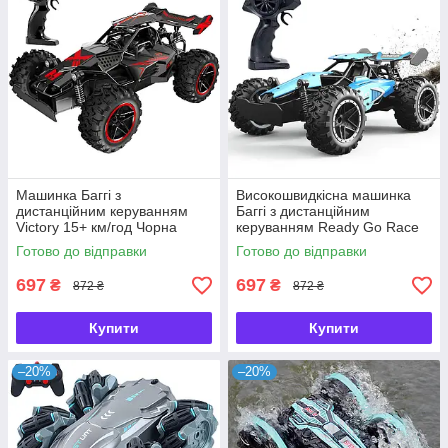
Машинка Баггі з
Високошвидкісна машинка
дистанційним керуванням
Баггі з дистанційним
Victory 15+ км/год Чорна
керуванням Ready Go Race
15+ км/год
Готово до відправки
Готово до відправки
697
697
₴
₴
872 ₴
872 ₴
Купити
Купити
–20%
–20%