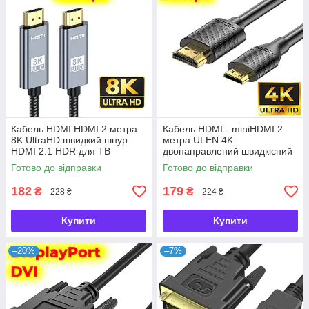
Кабель HDMI HDMI 2 метра
Кабель HDMI - miniHDMI 2
8K UltraHD швидкий шнур
метра ULEN 4K
HDMI 2.1 HDR для ТВ
двонаправлений швидкісний
ноутбука проектора PS4 PS5
18 Gbps шнур перехідник
Готово до відправки
Готово до відправки
182
179
₴
₴
228 ₴
224 ₴
Купити
Купити
–20%
–7%