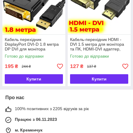
Кабель перехідник
Кабель-перехідник HDMI -
DisplayPort DVI-D 1.8 метра
DVI 1.5 метра для монітора
DP DVI для монітора
та ПК, HDMI-DVI адаптер,
конвертер DVI Displayport
позолочені контакти,
Готово до відправки
Готово до відправки
шнур адаптер
екранований шнур
195
127
₴
₴
244 ₴
137 ₴
Купити
Купити
Про нас
100% позитивних з 2205 відгуків за рік
Працює з 06.11.2023
м. Кременчук