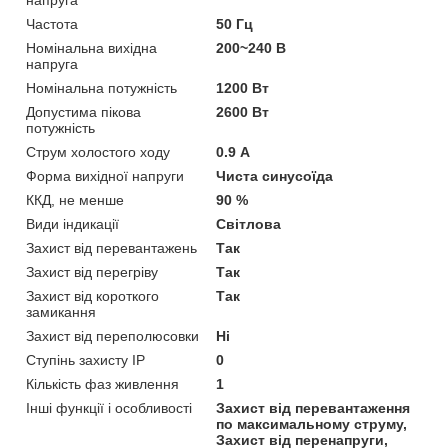
напруга
Частота
50 Гц
Номінальна вихідна
200~240 В
напруга
Номінальна потужність
1200 Вт
Допустима пікова
2600 Вт
потужність
Струм холостого ходу
0.9 А
Форма вихідної напруги
Чиста синусоїда
ККД, не менше
90 %
Види індикації
Світлова
Захист від перевантажень
Так
Захист від перегріву
Так
Захист від короткого
Так
замикання
Захист від переполюсовки
Ні
Ступінь захисту IP
0
Кількість фаз живлення
1
Інші функції і особливості
Захист від перевантаження
по максимальному струму,
Захист від перенапруги,