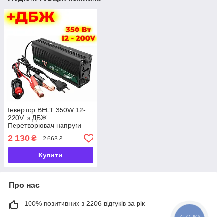
Інвертор BELT 350W 12-
220V. з ДБЖ.
Перетворювач напруги
12V в 220V. З цифровим
2 130
₴
2 663 ₴
дисплеєм
Купити
Про нас
100% позитивних з 2206 відгуків за рік