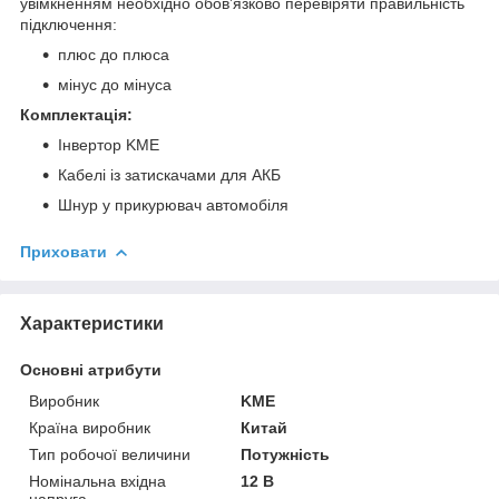
увімкненням необхідно обов’язково перевіряти правильність
підключення:
плюс до плюса
мінус до мінуса
Комплектація:
Інвертор KME
Кабелі із затискачами для АКБ
Шнур у прикурювач автомобіля
Приховати
Характеристики
Основні атрибути
Виробник
KME
Країна виробник
Китай
Тип робочої величини
Потужність
Номінальна вхідна
12 В