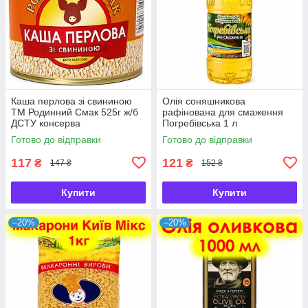
Каша перлова зі свининою
Олія соняшникова
ТМ Родинний Смак 525г ж/б
рафінована для смаження
ДСТУ консерва
Погребівська 1 л
Готово до відправки
Готово до відправки
117
121
₴
₴
147 ₴
152 ₴
Купити
Купити
–20%
–20%