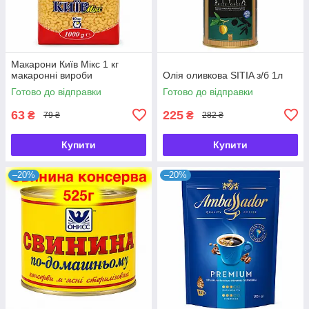
Макарони Київ Мікс 1 кг
макаронні вироби
Олія оливкова SITIA з/б 1л
Готово до відправки
Готово до відправки
63
225
₴
₴
79 ₴
282 ₴
Купити
Купити
–20%
–20%