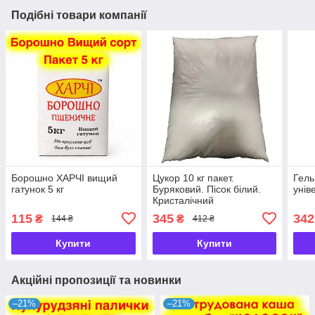
Подібні товари компанії
Борошно ХАРЧІ вищий
Цукор 10 кг пакет.
Гель
гатунок 5 кг
Буряковий. Пісок білий.
унів
Кристалічний
115
345
342
₴
₴
144 ₴
412 ₴
Купити
Купити
Акційні пропозиції та новинки
–21%
–21%