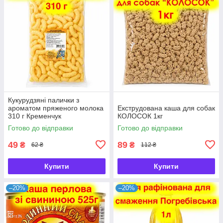
Кукурудзяні палички з
ароматом пряженого молока
Екструдована каша для собак
310 г Кременчук
КОЛОСОК 1кг
Готово до відправки
Готово до відправки
49
89
₴
₴
62 ₴
112 ₴
Купити
Купити
–20%
–20%