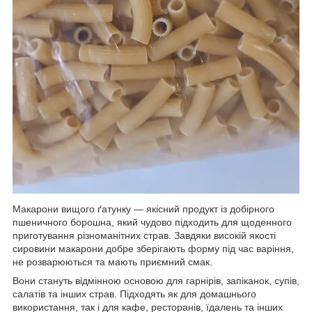
Макарони вищого ґатунку — якісний продукт із добірного
пшеничного борошна, який чудово підходить для щоденного
приготування різноманітних страв. Завдяки високій якості
сировини макарони добре зберігають форму під час варіння,
не розварюються та мають приємний смак.
Вони стануть відмінною основою для гарнірів, запіканок, супів,
салатів та інших страв. Підходять як для домашнього
використання, так і для кафе, ресторанів, їдалень та інших